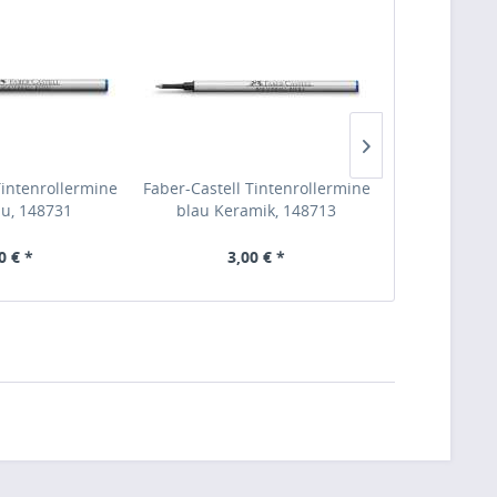
Tintenrollermine
Faber-Castell Tintenrollermine
Faber-Castell
u, 148731
blau Keramik, 148713
schwarz Ke
0 € *
3,00 € *
3,