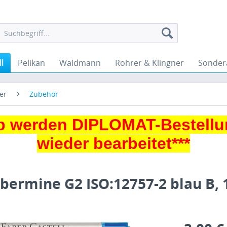
l
Pelikan
Waldmann
Rohrer & Klingner
Sonder
er
Zubehör
 werden DIPLOMAT-Bestellu
wieder bearbeitet***
ibermine G2 ISO:12757-2 blau B,