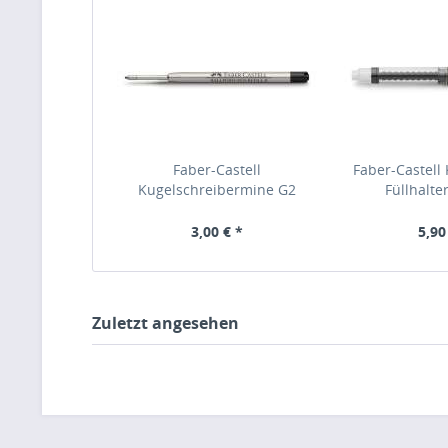
Faber-Castell
Faber-Castell 
Kugelschreibermine G2
Füllhalte
ISO:12757-2 schwarz B, 148742
3,00 € *
5,90
Zuletzt angesehen