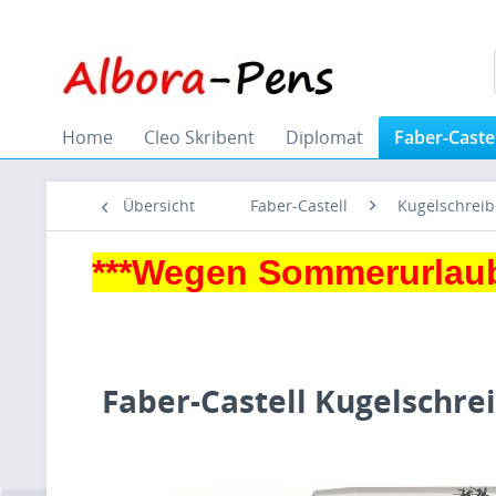
Home
Cleo Skribent
Diplomat
Faber-Castel
Übersicht
Faber-Castell
Kugelschreib
***Wegen Sommerurlaub
Faber-Castell Kugelschre