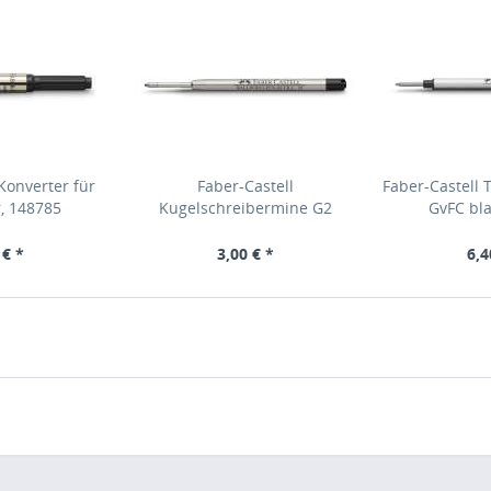
Konverter für
Faber-Castell
Faber-Castell 
r, 148785
Kugelschreibermine G2
GvFC bla
ISO:12757-2 schwarz M,
148740
 € *
3,00 € *
6,4