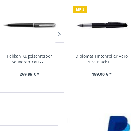
NEU
Pelikan Kugelschreiber
Diplomat Füllhalter Aero
Diplomat Tintenroller Aero
Souverän K805 -...
Funky Petrol, Feder M,...
Pure Black LE,...
269,99 € *
229,00 € *
189,00 € *