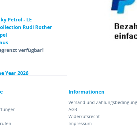
ky Petrol - LE
ollection Rudi Rother
pel
haus
enzt verfügbar!
the Year 2026
ce
Informationen
Versand und Zahlungsbedingun
ell
rtungen
AGB
Widerrufsrecht
her
rrufen
Impressum