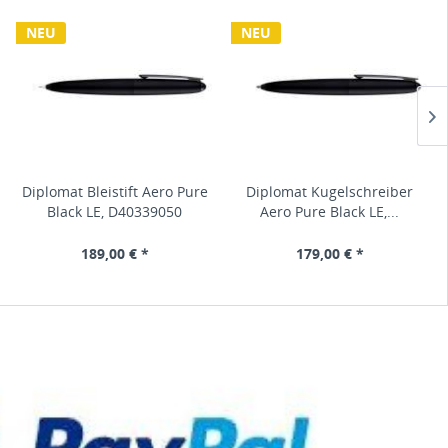
NEU
NEU
Pelikan Füllhalter M809
Diplomat Bleistift Aero Pure
Waldmann 0152 Edelfeder
Diplomat Kugelschreiber
P
Black Matt, Goldfeder...
Black LE, D40339050
Füllfederhalter,...
Aero Pure Black LE,...
710,00 € *
189,00 € *
326,00 € *
179,00 € *