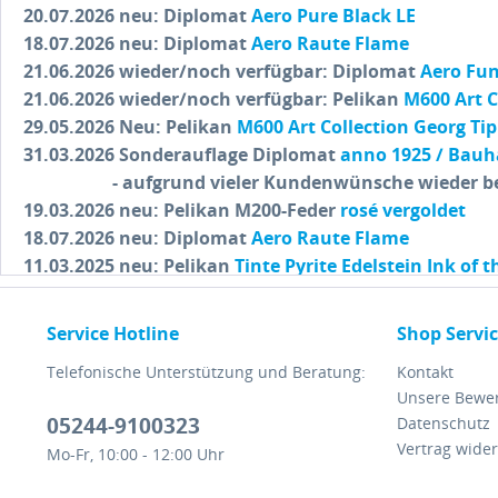
20.07.2026 neu: Diplomat
Aero Pure Black LE
18.07.2026 neu: Diplomat
Aero Raute Flame
21.06.2026 wieder/noch verfügbar: Diplomat
Aero Fun
21.06.2026 wieder/noch verfügbar: Pelikan
M600 Art C
29.05.2026 Neu: Pelikan
M600 Art Collection Georg Tip
31.03.2026 Sonderauflage Diplomat
anno 1925 / Bau
- aufgrund vieler Kundenwünsche wieder begr
19.03.2026 neu: Pelikan M200-Feder
rosé vergoldet
18.07.2026 neu: Diplomat
Aero Raute Flame
11.03.2025 neu:
Pelikan
Tinte Pyrite Edelstein Ink of 
05.03.2026 neu: Diplomat
Aero Black Forest
05.03.2026 neu: Pelikan
M200 Cherry Blossom - SE
Service Hotline
Shop Servi
18.11.2025 Neu: Pelikan
M809 Black Matt SE
Telefonische Unterstützung und Beratung:
Kontakt
22.10.2025 Neu: Cleo
Patra - limitiertes Jubiläumsmod
Unsere Bewe
21.10.2025 Neu: Pelikan
M805 Metal Sleeve SE
05244-9100323
Datenschutz
17.09.2025 Neu: Pelikan
M600 Art Collection Rudi Rot
Vertrag wide
Mo-Fr, 10:00 - 12:00 Uhr
18.08.2025
neu: Pelikan
600 White & Rose Gold - SE
24.07.2025 neu: Pelikan
M200 Apricot Achat - SE