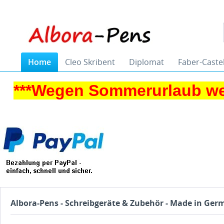
Home
Cleo Skribent
Diplomat
Faber-Castel
***Wegen Sommerurlaub we
Albora-Pens - Schreibgeräte & Zubehör - Made in Ge