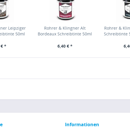
ner Leipziger
Rohrer & Klingner Alt
Rohrer & Kli
ibtinte 50ml
Bordeaux Schreibtinte 50ml
Schreibtinte
7050
40330050
 € *
6,40 € *
6,4
ce
Informationen