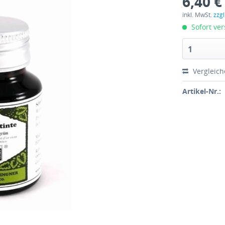
6,40 €
inkl. MwSt.
zzg
Sofort ver
1
Vergleic
Artikel-Nr.: