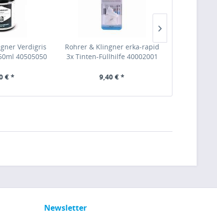
ngner Verdigris
Rohrer & Klingner erka-rapid
Rohrer & Kl
 50ml 40505050
3x Tinten-Füllhilfe 40002001
Schreibtint
0 € *
9,40 € *
6,
Newsletter