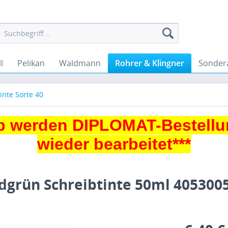
l
Pelikan
Waldmann
Rohrer & Klingner
Sonder
inte Sorte 40
 werden DIPLOMAT-Bestellu
wieder bearbeitet***
ldgrün Schreibtinte 50ml 405300