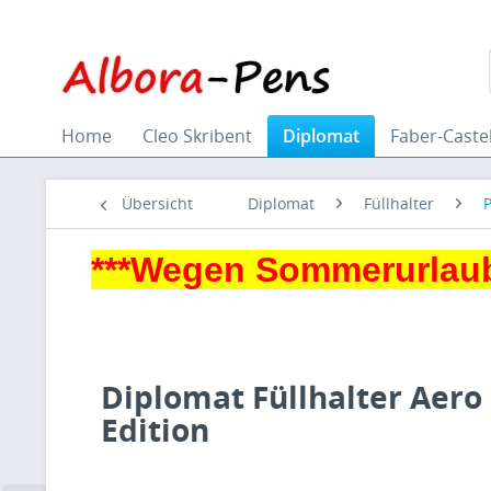
Home
Cleo Skribent
Diplomat
Faber-Castel
Übersicht
Diplomat
Füllhalter
P
***Wegen Sommerurlaub
Diplomat Füllhalter Aero
Edition