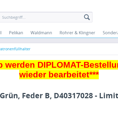
l
Pelikan
Waldmann
Rohrer & Klingner
Sonder
atronenfüllhalter
 werden DIPLOMAT-Bestellu
wieder bearbeitet***
 Grün, Feder B, D40317028 - Limi