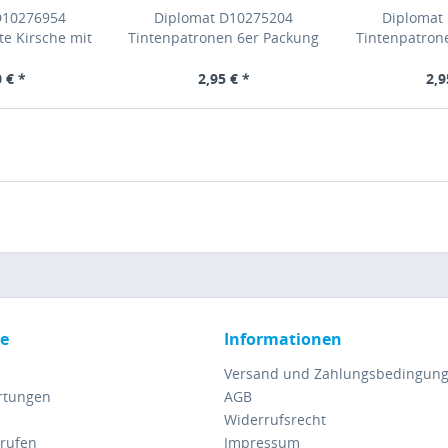
D10276954
Diplomat D10275204
Diplomat
te Kirsche mit
Tintenpatronen 6er Packung
Tintenpatron
nglas
schwarz
köni
 € *
2,95 € *
2,9
ce
Informationen
Versand und Zahlungsbedingun
rtungen
AGB
Widerrufsrecht
rrufen
Impressum