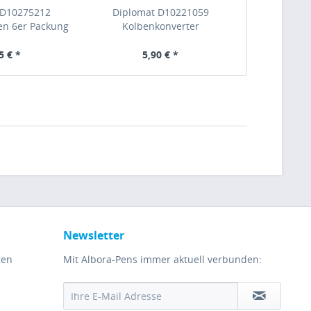
 D10275212
Diplomat D10221059
en 6er Packung
Kolbenkonverter
gsblau
5 € *
5,90 € *
Newsletter
gen
Mit Albora-Pens immer aktuell verbunden: