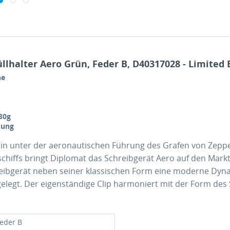
lhalter Aero Grün, Feder B, D40317028 - Limited 
he
30g
kung
elin unter der aeronautischen Führung des Grafen von Zeppe
schiffs bringt Diplomat das Schreibgerät Aero auf den Markt
ibgerät neben seiner klassischen Form eine moderne Dynam
legt. Der eigenständige Clip harmoniert mit der Form des 
feder B