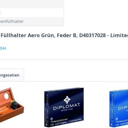
l
nenfüllhalter
üllhalter Aero Grün, Feder B, D40317028 - Limite
mbH
 angesehen