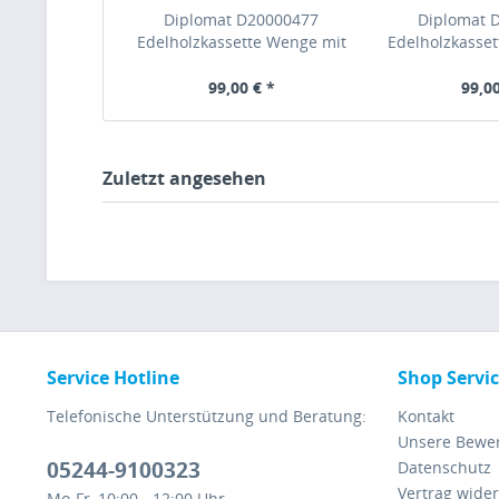
Diplomat D20000477
Diplomat 
Edelholzkassette Wenge mit
Edelholzkasset
Tintenglas
Tinte
99,00 € *
99,00
Zuletzt angesehen
Service Hotline
Shop Servi
Telefonische Unterstützung und Beratung:
Kontakt
Unsere Bewe
05244-9100323
Datenschutz
Vertrag wide
Mo-Fr, 10:00 - 12:00 Uhr