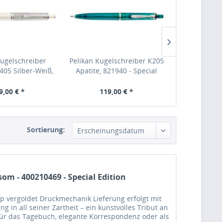
Kugelschreiber
Pelikan Kugelschreiber K205
Pelikan Ku
405 Silber-Weiß,
Apatite, 821940 - Special
Souverän K8
15444
Edition
Blau-Sil
9,00 € *
119,00 € *
324,
Sortierung:
Erscheinungsdatum
som - 400210469 - Special Edition
p vergoldet Druckmechanik Lieferung erfolgt mit
 in all seiner Zartheit – ein kunstvolles Tribut an
für das Tagebuch, elegante Korrespondenz oder als