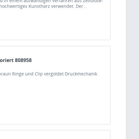
rd in einem aufwändigen Verfahren aus Zellulose-
 hochwertiges Kunstharz verwendet. Der...
oriert 808958
braun Ringe und Clip vergoldet Druckmechanik