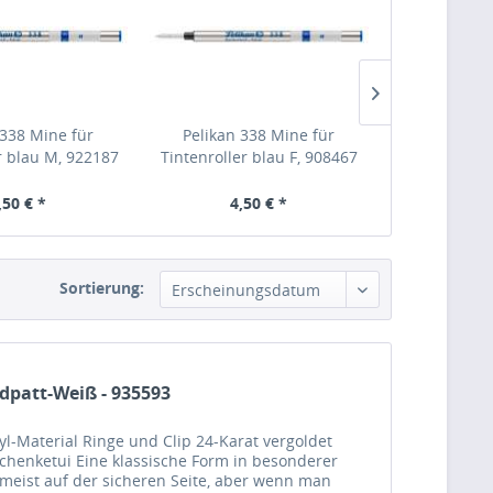
 338 Mine für
Pelikan 338 Mine für
Pelikan 338
r blau M, 922187
Tintenroller blau F, 908467
Tintenroll
95
,50 € *
4,50 € *
40,
Sortierung:
Erscheinungsdatum
ldpatt-Weiß - 935593
l-Material Ringe und Clip 24-Karat vergoldet
chenketui Eine klassische Form in besonderer
meist auf der sicheren Seite, aber wenn man