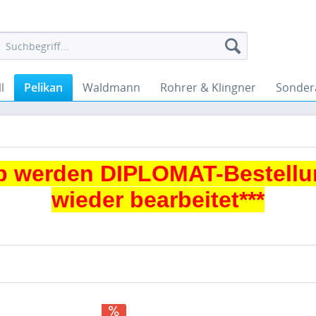
l
Pelikan
Waldmann
Rohrer & Klingner
Sonder
 werden DIPLOMAT-Bestellu
wieder bearbeitet***