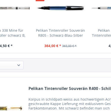
n 338 Mine für
Pelikan Tintenroller Souverän
Pelikan
oller schwarz B,
R805 - Schwarz-Blau-Silber
Tintenrolle
957027
933457
4,50 € *
364,00 € *
4
365,00 € *
Pelikan Tintenroller Souverän R400 - Schi
Korpus in schildpatt-weiss aus hochwertigem Acry
geschraubte Kappe Lieferung mit exklusivem Ges
Farbkombination. Mit schwarz befindet man sich 