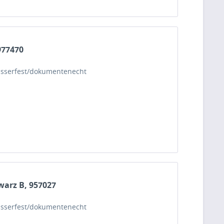
977470
 wasserfest/dokumentenecht
hwarz B, 957027
 wasserfest/dokumentenecht