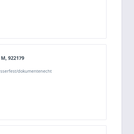
z M, 922179
 wasserfest/dokumentenecht