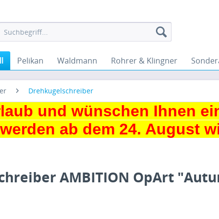
l
Pelikan
Waldmann
Rohrer & Klingner
Sonder
er
Drehkugelschreiber
urlaub und wünschen Ihnen ei
 werden ab dem 24. August wie
schreiber AMBITION OpArt "Aut