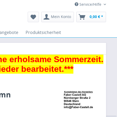
Service/Hilfe
Mein Konto
0,00 € *
angebote
Produktsicherheit
ne erholsame Sommerzeit.
der bearbeitet.***
umn