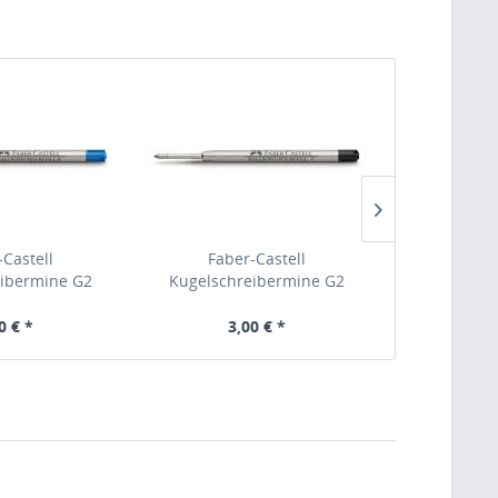
-Castell
Faber-Castell
Fabe
ibermine G2
Kugelschreibermine G2
Kugelschr
blau B, 148743
ISO:12757-2 schwarz F, 148744
ISO:12757-2
0 € *
3,00 € *
3,