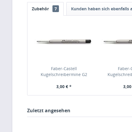
Zubehör
7
Kunden haben sich ebenfalls
Faber-Castell
Faber-C
Kugelschreibermine G2
Kugelschre
ISO:12757-2 schwarz M,
ISO:12757-2 b
148740
3,00 € *
3,00
Zuletzt angesehen