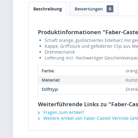
Beschreibung
Bewertungen
0
Produktinformationen "Faber-Caste
Schaft orange, guillochiertes Edelharz mit
Kappe, Griffstück und gefederter Clip aus M
Drehmechanik
Lieferung incl. Hochwertiger Geschenkverpa
Farbe:
orang
Material:
Kunsts
Stifttyp:
Drehk
Weiterführende Links zu "Faber-Ca
Fragen zum Artikel?
Weitere Artikel von Faber-Castell Vertrieb G