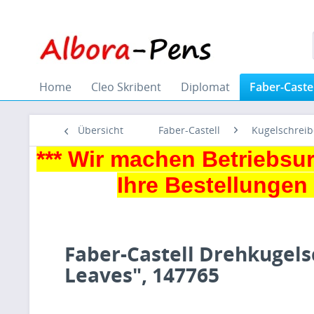
Home
Cleo Skribent
Diplomat
Faber-Castel
Übersicht
Faber-Castell
Kugelschreib
*** Wir machen Betriebs
Ihre Bestellungen
Faber-Castell Drehkugel
Leaves", 147765