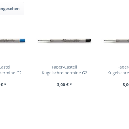
 angesehen
astell
Faber-Castell
Faber
ibermine G2
Kugelschreibermine G2
Kugelschre
lau M, 148741
ISO:12757-2 schwarz B, 148742
ISO:12757-2 
 € *
3,00 € *
3,0