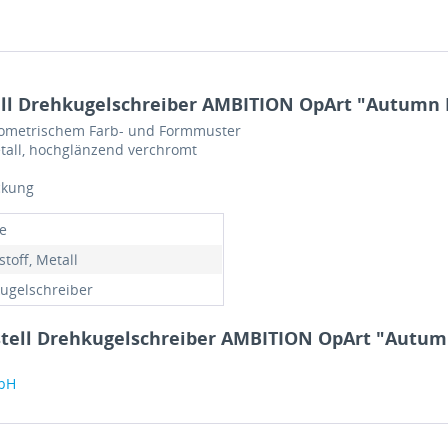
ll Drehkugelschreiber AMBITION OpArt "Autumn 
 geometrischem Farb- und Formmuster
etall, hochglänzend verchromt
ckung
e
toff, Metall
ugelschreiber
stell Drehkugelschreiber AMBITION OpArt "Autum
mbH