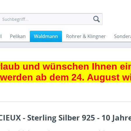
l
Pelikan
Waldmann
Rohrer & Klingner
Sonder
urlaub und wünschen Ihnen ei
 werden ab dem 24. August wie
IEUX - Sterling Silber 925 - 10 Jahr