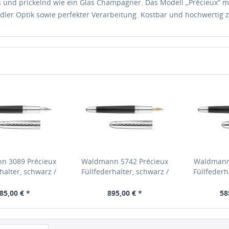
s und prickelnd wie ein Glas Champagner. Das Modell „Précieux“ 
edler Optik sowie perfekter Verarbeitung. Kostbar und hochwertig z
n 3089 Précieux
Waldmann 5742 Précieux
Waldmann
halter, schwarz /
Füllfederhalter, schwarz /
Füllfederh
lenförmiger
wellenförmiger
well
hnitt Stahlfeder F
Diamantschnitt Goldfeder
Diamantschn
85,00 € *
895,00 € *
58
18K EF