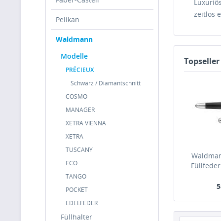
Luxuriö
zeitlos 
Pelikan
Waldmann
Modelle
Topseller
PRÉCIEUX
Schwarz / Diamantschnitt
COSMO
MANAGER
XETRA VIENNA
XETRA
TUSCANY
Waldman
ECO
Füllfeder
wel
TANGO
Diamantsc
5
POCKET
EDELFEDER
Füllhalter