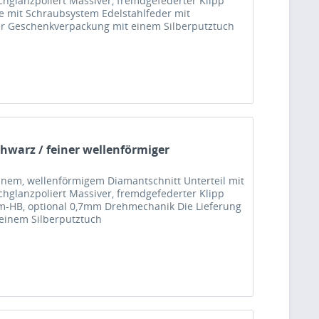
chglanzpoliert Massiver, fremdgefederter Klipp
 mit Schraubsystem Edelstahlfeder mit
ger Geschenkverpackung mit einem Silberputztuch
chwarz / feiner wellenförmiger
einem, wellenförmigem Diamantschnitt Unterteil mit
chglanzpoliert Massiver, fremdgefederter Klipp
m-HB, optional 0,7mm Drehmechanik Die Lieferung
 einem Silberputztuch