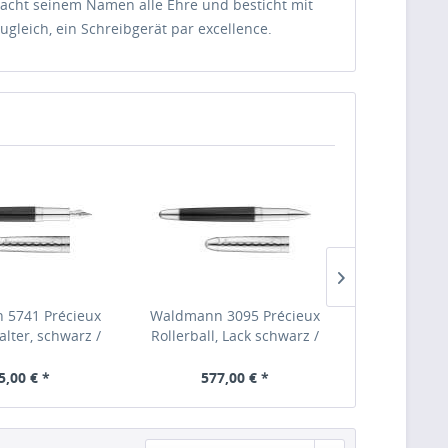
macht seinem Namen alle Ehre und besticht mit
ugleich, ein Schreibgerät par excellence.
 5741 Précieux
Waldmann 3095 Précieux
Waldmann 3
alter, schwarz /
Rollerball, Lack schwarz /
Füllfederha
enförmiger
feiner wellenförmiger
wellen
itt Stahlfeder EF
Diamantschnitt
Diamantschn
5,00 € *
577,00 € *
895,
1