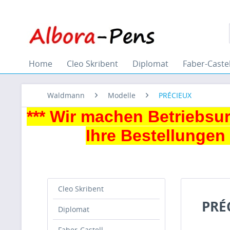
Home
Cleo Skribent
Diplomat
Faber-Castel
Waldmann
Modelle
PRÉCIEUX
*** Wir machen Betriebs
Ihre Bestellungen
Cleo Skribent
PRÉC
Diplomat
Faber-Castell