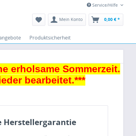
Service/Hilfe
Mein Konto
0,00 € *
angebote
Produktsicherheit
ne erholsame Sommerzeit.
der bearbeitet.***
e Herstellergarantie