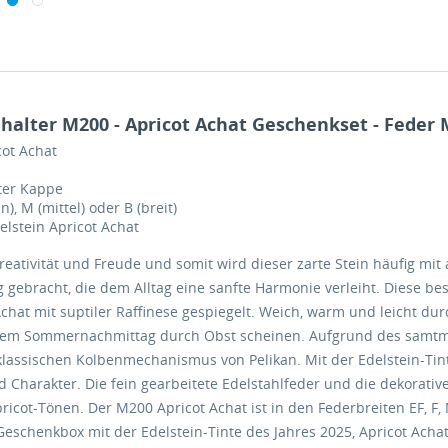
alter M200 - Apricot Achat Geschenkset - Feder M 
ot Achat
ter Kappe
n), M (mittel) oder B (breit)
elstein Apricot Achat
Kreativität und Freude und somit wird dieser zarte Stein häufig 
 gebracht, die dem Alltag eine sanfte Harmonie verleiht. Diese 
chat mit suptiler Raffinese gespiegelt. Weich, warm und leicht du
einem Sommernachmittag durch Obst scheinen. Aufgrund des samtmat
klassischen Kolbenmechanismus von Pelikan. Mit der Edelstein-Tinte
Charakter. Die fein gearbeitete Edelstahlfeder und die dekorative
cot-Tönen. Der M200 Apricot Achat ist in den Federbreiten EF, F, M
Geschenkbox mit der Edelstein-Tinte des Jahres 2025, Apricot Achat