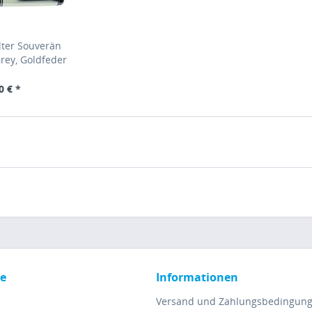
lter Souverän
rey, Goldfeder
5 - Special
ion
0 € *
ce
Informationen
Versand und Zahlungsbedingun