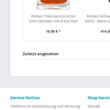
Pelikan Tinte Apricot Achat
Pelikan Füllha
50ml Edelstein Ink of the Year
M670 - Warm G
2025, 303118
14kt-M 82566
Edit
18,90 € *
414,0
Zuletzt angesehen
Service Hotline
Shop Servi
Telefonische Unterstützung und Beratung:
Kontakt