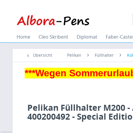
Home
Cleo Skribent
Diplomat
Faber-Castel
Übersicht
Pelikan
Füllhalter
Ko
***Wegen Sommerurlaub
Pelikan Füllhalter M200 -
400200492 - Special Editi