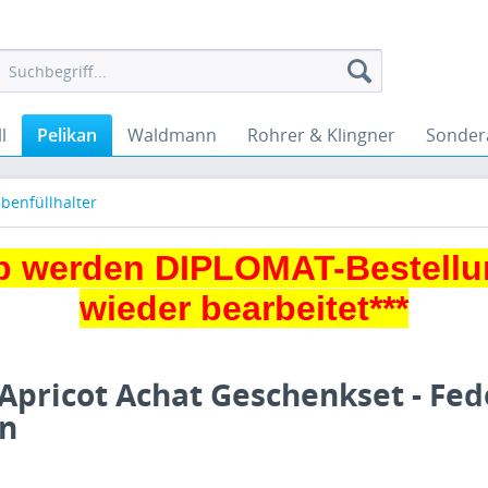
l
Pelikan
Waldmann
Rohrer & Klingner
Sonder
lbenfüllhalter
 werden DIPLOMAT-Bestellu
wieder bearbeitet***
 Apricot Achat Geschenkset - Fed
on