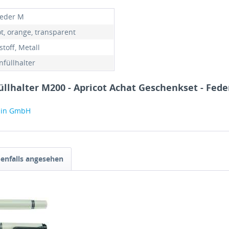
feder M
ot, orange, transparent
toff, Metall
nfüllhalter
llhalter M200 - Apricot Achat Geschenkset - Feder
elin GmbH
enfalls angesehen